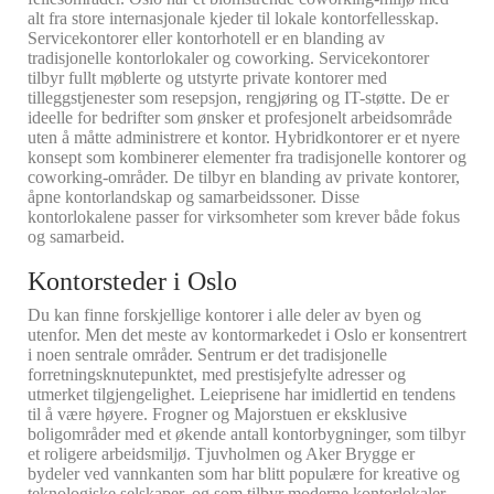
alt fra store internasjonale kjeder til lokale kontorfellesskap.
Servicekontorer eller kontorhotell er en blanding av
tradisjonelle kontorlokaler og coworking. Servicekontorer
tilbyr fullt møblerte og utstyrte private kontorer med
tilleggstjenester som resepsjon, rengjøring og IT-støtte. De er
ideelle for bedrifter som ønsker et profesjonelt arbeidsområde
uten å måtte administrere et kontor. Hybridkontorer er et nyere
konsept som kombinerer elementer fra tradisjonelle kontorer og
coworking-områder. De tilbyr en blanding av private kontorer,
åpne kontorlandskap og samarbeidssoner. Disse
kontorlokalene passer for virksomheter som krever både fokus
og samarbeid.
Kontorsteder i Oslo
Du kan finne forskjellige kontorer i alle deler av byen og
utenfor. Men det meste av kontormarkedet i Oslo er konsentrert
i noen sentrale områder. Sentrum er det tradisjonelle
forretningsknutepunktet, med prestisjefylte adresser og
utmerket tilgjengelighet. Leieprisene har imidlertid en tendens
til å være høyere. Frogner og Majorstuen er eksklusive
boligområder med et økende antall kontorbygninger, som tilbyr
et roligere arbeidsmiljø. Tjuvholmen og Aker Brygge er
bydeler ved vannkanten som har blitt populære for kreative og
teknologiske selskaper, og som tilbyr moderne kontorlokaler