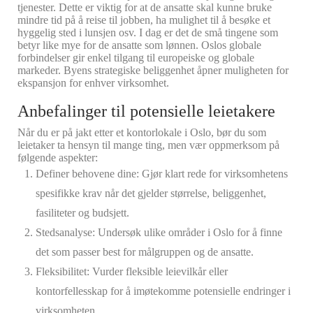
tjenester. Dette er viktig for at de ansatte skal kunne bruke
mindre tid på å reise til jobben, ha mulighet til å besøke et
hyggelig sted i lunsjen osv. I dag er det de små tingene som
betyr like mye for de ansatte som lønnen. Oslos globale
forbindelser gir enkel tilgang til europeiske og globale
markeder. Byens strategiske beliggenhet åpner muligheten for
ekspansjon for enhver virksomhet.
Anbefalinger til potensielle leietakere
Når du er på jakt etter et kontorlokale i Oslo, bør du som
leietaker ta hensyn til mange ting, men vær oppmerksom på
følgende aspekter:
Definer behovene dine: Gjør klart rede for virksomhetens
spesifikke krav når det gjelder størrelse, beliggenhet,
fasiliteter og budsjett.
Stedsanalyse: Undersøk ulike områder i Oslo for å finne
det som passer best for målgruppen og de ansatte.
Fleksibilitet: Vurder fleksible leievilkår eller
kontorfellesskap for å imøtekomme potensielle endringer i
virksomheten.