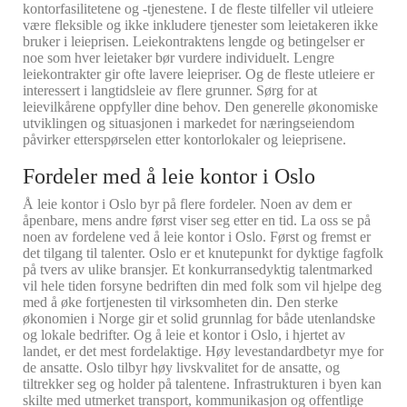
kontorfasilitetene og -tjenestene. I de fleste tilfeller vil utleiere
være fleksible og ikke inkludere tjenester som leietakeren ikke
bruker i leieprisen. Leiekontraktens lengde og betingelser er
noe som hver leietaker bør vurdere individuelt. Lengre
leiekontrakter gir ofte lavere leiepriser. Og de fleste utleiere er
interessert i langtidsleie av flere grunner. Sørg for at
leievilkårene oppfyller dine behov. Den generelle økonomiske
utviklingen og situasjonen i markedet for næringseiendom
påvirker etterspørselen etter kontorlokaler og leieprisene.
Fordeler med å leie kontor i Oslo
Å leie kontor i Oslo byr på flere fordeler. Noen av dem er
åpenbare, mens andre først viser seg etter en tid. La oss se på
noen av fordelene ved å leie kontor i Oslo. Først og fremst er
det tilgang til talenter. Oslo er et knutepunkt for dyktige fagfolk
på tvers av ulike bransjer. Et konkurransedyktig talentmarked
vil hele tiden forsyne bedriften din med folk som vil hjelpe deg
med å øke fortjenesten til virksomheten din. Den sterke
økonomien i Norge gir et solid grunnlag for både utenlandske
og lokale bedrifter. Og å leie et kontor i Oslo, i hjertet av
landet, er det mest fordelaktige. Høy levestandardbetyr mye for
de ansatte. Oslo tilbyr høy livskvalitet for de ansatte, og
tiltrekker seg og holder på talentene. Infrastrukturen i byen kan
skilte med utmerket transport, kommunikasjon og offentlige