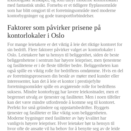
med fantastisk utsikt. Fornebu er et tidligere flyplassområde
som har blitt omgjort til et forretningsområde med moderne
kontorbygninger og gode transportforbindelser.
Faktorer som påvirker prisene på
kontorlokaler i Oslo
For mange leietakere er det viktig å leie det riktige kontoret for
sin bedrift. Flere faktorer påvirker valget av kontorlokaler i
Oslo. Leietakere bør ta hensyn til beliggenhet, siden de beste
beliggenhetene i sentrum har høyere leiepriser, men tjenestene
og fasilitetene er i de fleste tilfeller bedre. Beliggenheten kan
også spille en viktig rolle for bedriftens omdømme. Hvis en del
av forretningsprosessen din består av møter med kunder eller
interessenter, kan det å leie et kontor i prestisjefylte
forretningsområder spille en avgjørende rolle for bedriftens
suksess. Mindre kontorbygg har lavere leiekostnader, men et
begrenset utvalg av tjenester og fasiliteter. Men i noen tilfeller
kan det være mindre utfordrende å komme seg til kontoret.
Perfekt for små gründere og oppstartsbedrifter. Byggets
tjenester og fasiliteter er like viktig som beliggenheten.
Moderne bygninger med fasiliteter av høy kvalitet har
vanligvis høyere leiepriser. Hver leietaker bør ta hensyn til
hvor ofte de ansatte vil ha behov for å benytte seg av de leide