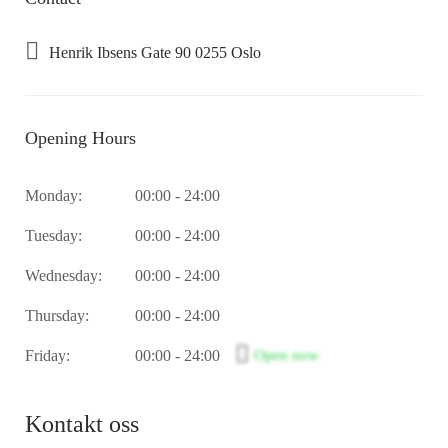
mer enn 40 ansatte.
Henrik Ibsens Gate 90 0255 Oslo
Kontorhoteller ligger i gå avstand til det kongelige
slott, karl Johans gate, nationaltheateret, Aker Brygge
og alt av offentlig transport. Området rundt er rikt på
Opening Hours
butikker, restauranter, cafér og andre bedrifter.
Monday:
00:00 - 24:00
Tuesday:
00:00 - 24:00
Wednesday:
00:00 - 24:00
Thursday:
00:00 - 24:00
Friday:
00:00 - 24:00
Open now
Kontakt oss