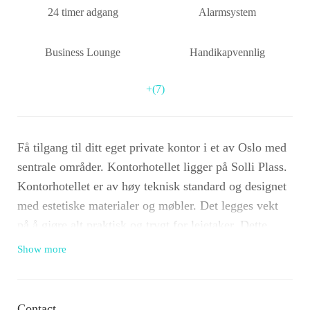
24 timer adgang
Alarmsystem
Business Lounge
Handikapvennlig
+(7)
Få tilgang til ditt eget private kontor i et av Oslo med
sentrale områder. Kontorhotellet ligger på Solli Plass.
Kontorhotellet er av høy teknisk standard og designet
med estetiske materialer og møbler. Det legges vekt
på å gjøre alt praktisk og trygt for leietaker. Dette
kontorhotellet tilrettelegger arbeidsplassen for din
Show more
bedrifts behov. Kontorene leies ut fullt møblert, med
internett og telefonforbindelser. Dette kontorhotellet
passer for bedrifter med en ansatt opp til bedrifter med
Contact