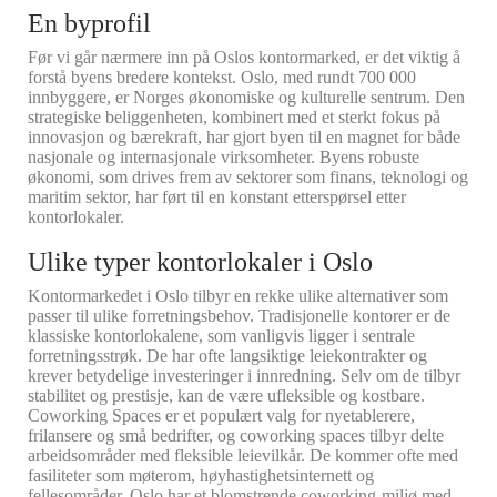
En byprofil
Før vi går nærmere inn på Oslos kontormarked, er det viktig å
forstå byens bredere kontekst. Oslo, med rundt 700 000
innbyggere, er Norges økonomiske og kulturelle sentrum. Den
strategiske beliggenheten, kombinert med et sterkt fokus på
innovasjon og bærekraft, har gjort byen til en magnet for både
nasjonale og internasjonale virksomheter. Byens robuste
økonomi, som drives frem av sektorer som finans, teknologi og
maritim sektor, har ført til en konstant etterspørsel etter
kontorlokaler.
Ulike typer kontorlokaler i Oslo
Kontormarkedet i Oslo tilbyr en rekke ulike alternativer som
passer til ulike forretningsbehov. Tradisjonelle kontorer er de
klassiske kontorlokalene, som vanligvis ligger i sentrale
forretningsstrøk. De har ofte langsiktige leiekontrakter og
krever betydelige investeringer i innredning. Selv om de tilbyr
stabilitet og prestisje, kan de være ufleksible og kostbare.
Coworking Spaces er et populært valg for nyetablerere,
frilansere og små bedrifter, og coworking spaces tilbyr delte
arbeidsområder med fleksible leievilkår. De kommer ofte med
fasiliteter som møterom, høyhastighetsinternett og
fellesområder. Oslo har et blomstrende coworking-miljø med